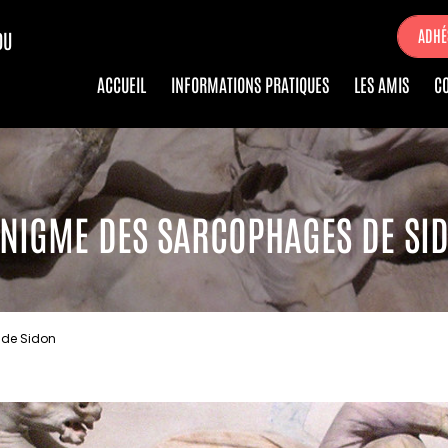
ADHÉ
DU
ACCUEIL
INFORMATIONS PRATIQUES
LES AMIS
C
ÉNIGME DES SARCOPHAGES DE SI
 de Sidon