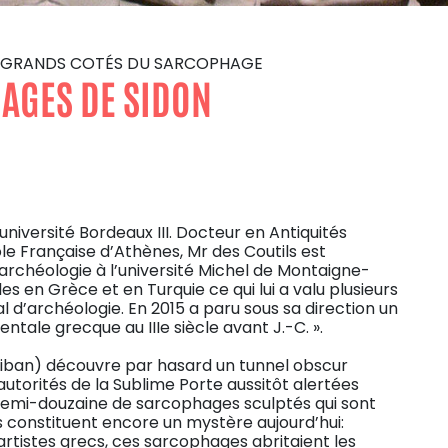
 DES GRANDS COTÉS DU SARCOPHAGE
AGES DE SIDON
université Bordeaux III. Docteur en Antiquités
e Française d’Athènes, Mr des Coutils est
’archéologie à l’université Michel de Montaigne-
es en Grèce et en Turquie ce qui lui a valu plusieurs
al d’archéologie. En 2015 a paru sous sa direction un
ntale grecque au IIIe siècle avant J.-C. ».
(Liban) découvre par hasard un tunnel obscur
utorités de la Sublime Porte aussitôt alertées
 demi-douzaine de sarcophages sculptés qui sont
Ils constituent encore un mystère aujourd’hui:
artistes grecs, ces sarcophages abritaient les