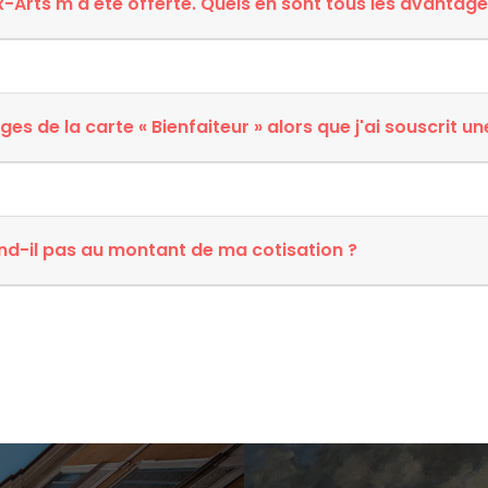
Arts m'a été offerte. Quels en sont tous les avantage
es de la carte « Bienfaiteur » alors que j'ai souscrit 
nd-il pas au montant de ma cotisation ?