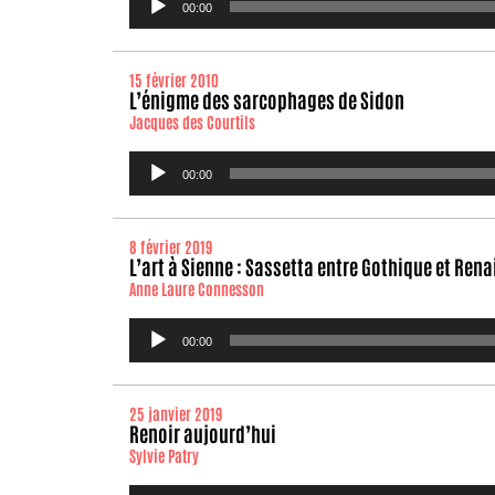
00:00
audio
15 février 2010
L’énigme des sarcophages de Sidon
Jacques des Courtils
Lecteur
00:00
audio
8 février 2019
L’art à Sienne : Sassetta entre Gothique et Ren
Anne Laure Connesson
Lecteur
00:00
audio
25 janvier 2019
Renoir aujourd’hui
Sylvie Patry
Lecteur