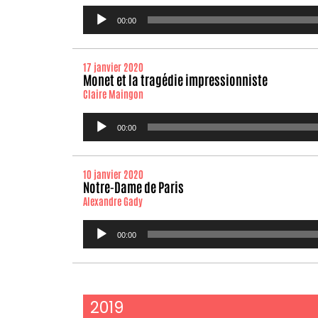
Lecteur
00:00
audio
17 janvier 2020
Monet et la tragédie impressionniste
Claire Maingon
Lecteur
00:00
audio
10 janvier 2020
Notre-Dame de Paris
Alexandre Gady
Lecteur
00:00
audio
2019