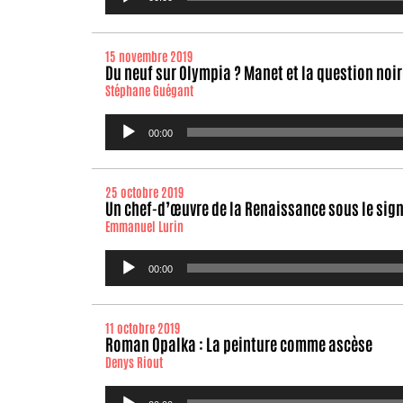
audio
15 novembre 2019
Du neuf sur Olympia ? Manet et la question noir
Stéphane Guégant
Lecteur
00:00
audio
25 octobre 2019
Un chef-d’œuvre de la Renaissance sous le signe
Emmanuel Lurin
Lecteur
00:00
audio
11 octobre 2019
Roman Opalka : La peinture comme ascèse
Denys Riout
Lecteur