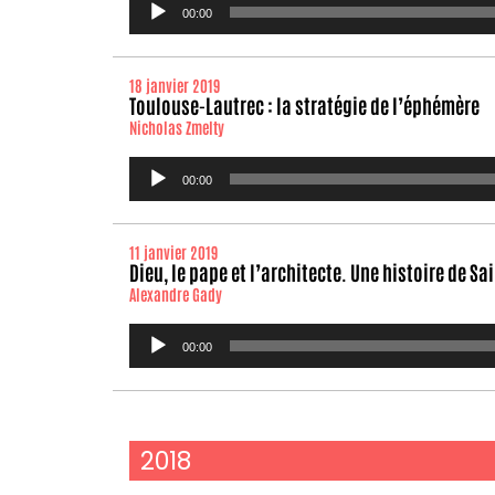
00:00
audio
18 janvier 2019
Toulouse-Lautrec : la stratégie de l’éphémère
Nicholas Zmelty
Lecteur
00:00
audio
11 janvier 2019
Dieu, le pape et l’architecte. Une histoire de S
Alexandre Gady
Lecteur
00:00
audio
2018