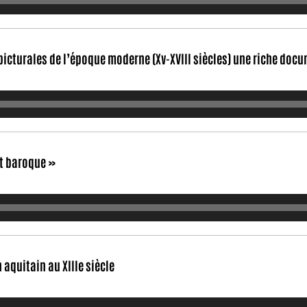
picturales de l’époque moderne (Xv-XVIII siècles) une riche docu
et baroque »
 aquitain au XIIIe siècle