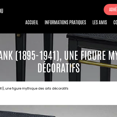
ADHÉ
DU
ACCUEIL
INFORMATIONS PRATIQUES
LES AMIS
C
NK (1895-1941), UNE FIGURE M
DÉCORATIFS
1), une figure mythique des arts décoratifs