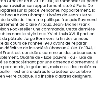
 Crocker en 1929. En 1930, le romancier et poète
 pour revisiter son appartement situé à Paris. De
chiaparelli sur la place Vendôme, l’appartement, la
ut de beauté des Champs-Élysées de Jean-Pierre
t de la villa de l’homme politique français Raymond
partement de Claire Artaud. Jean-Michel Frank
n Nelson Rockefeller une commande. Cette dernière
es dans le style Louis XV et Louis XVI. Il part en
du pétrole Jorge Born vers la fin des années
e au cours de l’année 1940 avant de repartir
on définitive de la société Chanaux & Cie. En 1941, il
hel Frank est considéré comme un des précurseurs
lement. Qualifié de « luxe pauvre » ou « luxe de
cité se caractérisant par une absence d’ornement. Il
 le parchemin, le galuchat, mais aussi des matières
paille. Il est entre autres le créateur du célèbre
 verre cubique. Il a inspiré d’autres designers.