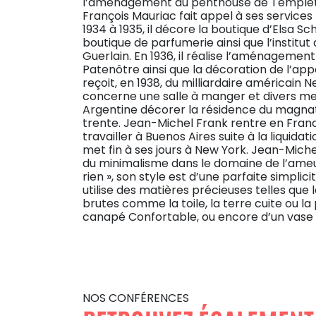
l’aménagement du penthouse de Templeton
François Mauriac fait appel à ses services
1934 à 1935, il décore la boutique d’Elsa S
boutique de parfumerie ainsi que l’instit
Guerlain. En 1936, il réalise l’aménagemen
Patenôtre ainsi que la décoration de l’ap
reçoit, en 1938, du milliardaire américai
concerne une salle à manger et divers meubl
Argentine décorer la résidence du magnat 
trente. Jean-Michel Frank rentre en Franc
travailler à Buenos Aires suite à la liquidati
met fin à ses jours à New York. Jean-Mic
du minimalisme dans le domaine de l’ameub
rien », son style est d’une parfaite simpli
utilise des matières précieuses telles que
brutes comme la toile, la terre cuite ou la 
canapé Confortable, ou encore d’un vase en
NOS CONFÉRENCES