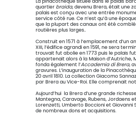
La pinacothèque située dans le palais baroq
quartier
braida
, devenu Brera, était une 
palais est conçu avec une entrée monumen
service côté rue. Ce n’est qu’à une époqu
que la plupart des canaux ont été comblés
routières plus larges..
Construit en 1571 à l’emplacement d’un an
XIII, l’édifice agrandi en 1591, ne sera ter
trouvait fut abolie en 1773 puis le palais
appartenait alors à la Maison d’Autriche, 
fonda également l’
Accademia di Brera
, 
gravures. L’inauguration de la Pinacothèque
20 avril 1810. La collection Giacomo Sannazz
par Brera au Vice-Roi. Elle comprenait no
Aujourd’hui la Brera d’une grande riches
Mantegna, Caravage, Rubens, Jordaens et
Lorenzetti, Umberto Boccioni et Giovanni S
de nombreux dons et acquisitions.