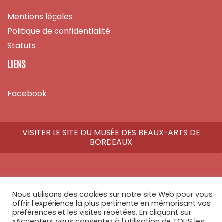
Mentions légales
Politique de confidentialité
Statuts
LIENS
Facebook
VISITER LE SITE DU MUSÉE DES BEAUX-ARTS DE
BORDEAUX
Nous utilisons des cookies sur notre site Web pour vous
© Copyright 2026 - Tous droits réservés - Réalisé par
Athome Studio
offrir l'expérience la plus pertinente en mémorisant vos
préférences et les visites répétées. En cliquant sur
«Accepter», vous consentez à l'utilisation de TOUS les