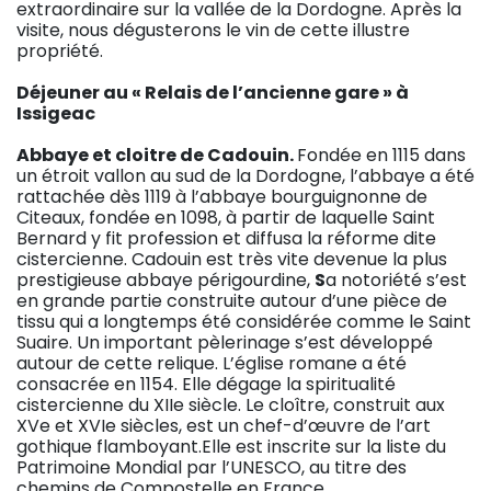
extraordinaire sur la vallée de la Dordogne. Après la
visite, nous dégusterons le vin de cette illustre
propriété.
Déjeuner au « Relais de l’ancienne gare » à
Issigeac
Abbaye et cloitre de Cadouin.
Fondée en 1115 dans
un étroit vallon au sud de la Dordogne, l’abbaye a été
rattachée dès 1119 à l’abbaye bourguignonne de
Citeaux, fondée en 1098, à partir de laquelle Saint
Bernard y fit profession et diffusa la réforme dite
cistercienne. Cadouin est très vite devenue la plus
prestigieuse abbaye périgourdine,
S
a notoriété s’est
en grande partie construite autour d’une pièce de
tissu qui a longtemps été considérée comme le Saint
Suaire. Un important pèlerinage s’est développé
autour de cette relique. L’église romane a été
consacrée en 1154. Elle dégage la spiritualité
cistercienne du XIIe siècle. Le cloître, construit aux
XVe et XVIe siècles, est un chef-d’œuvre de l’art
gothique flamboyant.Elle est inscrite sur la liste du
Patrimoine Mondial par l’UNESCO, au titre des
chemins de Compostelle en France.