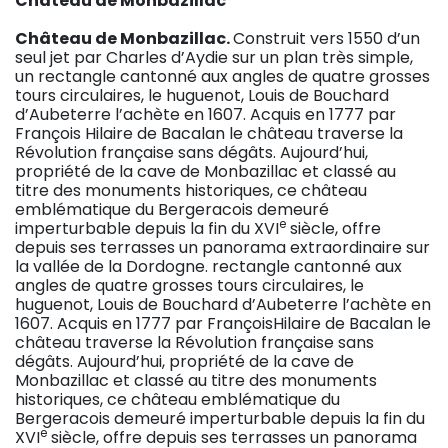
Château de Monbazillac
C
hâteau de Monbazillac.
Construit vers 1550 d’un
seul jet par Charles d’Aydie sur un plan très simple,
un rectangle cantonné aux angles de quatre grosses
tours circulaires, le huguenot, Louis de Bouchard
d’Aubeterre l’achète en 1607. Acquis en 1777 par
François Hilaire de Bacalan le château traverse la
Révolution française sans dégâts. Aujourd’hui,
propriété de la cave de Monbazillac et classé au
titre des monuments historiques, ce château
emblématique du Bergeracois demeuré
e
imperturbable depuis la fin du XVI
siècle, offre
depuis ses terrasses un panorama extraordinaire sur
la vallée de la Dordogne. rectangle cantonné aux
angles de quatre grosses tours circulaires, le
huguenot, Louis de Bouchard d’Aubeterre l’achète en
1607. Acquis en 1777 par FrançoisHilaire de Bacalan le
château traverse la Révolution française sans
dégâts. Aujourd’hui, propriété de la cave de
Monbazillac et classé au titre des monuments
historiques, ce château emblématique du
Bergeracois demeuré imperturbable depuis la fin du
e
XVI
siècle, offre depuis ses terrasses un panorama