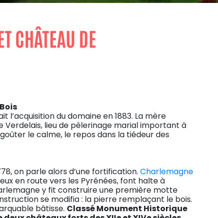
T CHÂTEAU DE
Bois
t l’acquisition du domaine en 1883. La mère
de Verdelais, lieu de pèlerinage marial important à
 y goûter le calme, le repos dans la tiédeur des
78, on parle alors d’une fortification.
Charlemagne
x en route vers les Pyrénées, font halte à
arlemagne y fit construire une première motte
onstruction se modifia : la pierre remplaçant le bois.
arquable bâtisse.
Classé Monument Historique
 deux châteaux forts des XIIe et XIVe siècles.