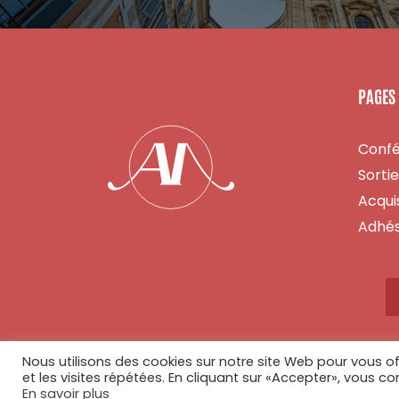
PAGES
Conf
Sorti
Acquis
Adhés
Nous utilisons des cookies sur notre site Web pour vous of
et les visites répétées. En cliquant sur «Accepter», vous co
En savoir plus
© Copyright 2026 - Tous droits réservés - Réalisé par