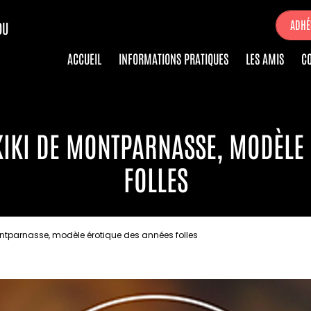
ADHÉ
DU
ACCUEIL
INFORMATIONS PRATIQUES
LES AMIS
C
KIKI DE MONTPARNASSE, MODÈLE
FOLLES
Montparnasse, modèle érotique des années folles