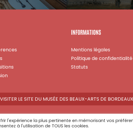
INFORMATIONS
érences
Mentions légales
es
Politique de confidentialité
itions
Statuts
ion
VISITER LE SITE DU MUSÉE DES BEAUX-ARTS DE BORDEAU
frir l'expérience la plus pertinente en mémorisant vos préfére
nsentez à l'utilisation de TOUS les cookies.
Athome Studio