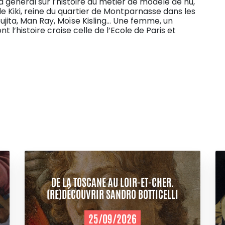
 général sur l’histoire du métier de modèle de nu,
de Kiki, reine du quartier de Montparnasse dans les
ujita, Man Ray, Moïse Kisling… Une femme, un
l’histoire croise celle de l’Ecole de Paris et
DE LA TOSCANE AU LOIR-ET-CHER.
(RE)DÉCOUVRIR SANDRO BOTTICELLI
25/09/2026