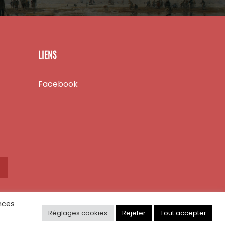
LIENS
Facebook
X
nces
Réglages cookies
Rejeter
Tout accepter