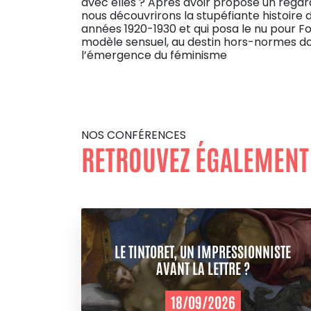
avec elles ? Après avoir proposé un regard
nous découvrirons la stupéfiante histoire 
années 1920-1930 et qui posa le nu pour Fo
modèle sensuel, au destin hors-normes dont 
l’émergence du féminisme
NOS CONFÉRENCES
RETROUVEZ ÉGALEMENT
LE TINTORET, UN IMPRESSIONNISTE
AVANT LA LETTRE ?
18/09/2026