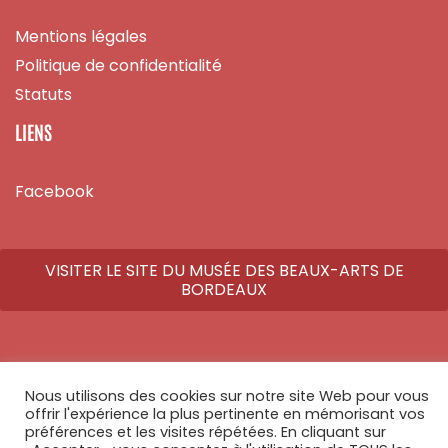
Mentions légales
Politique de confidentialité
Statuts
LIENS
Facebook
VISITER LE SITE DU MUSÉE DES BEAUX-ARTS DE
BORDEAUX
Nous utilisons des cookies sur notre site Web pour vous
© Copyright 2026 - Tous droits réservés - Réalisé par
Athome Studio
offrir l'expérience la plus pertinente en mémorisant vos
préférences et les visites répétées. En cliquant sur