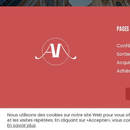
PAGES
Conf
Sorti
Acquis
Adhés
Nous utilisons des cookies sur notre site Web pour vous of
et les visites répétées. En cliquant sur «Accepter», vous co
En savoir plus
© Copyright 2026 - Tous droits réservés - Réalisé par