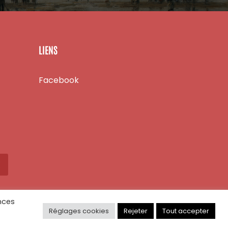
LIENS
Facebook
X
nces
Réglages cookies
Rejeter
Tout accepter