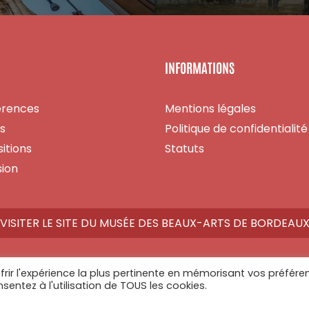
INFORMATIONS
érences
Mentions légales
es
Politique de confidentialité
itions
Statuts
ion
VISITER LE SITE DU MUSÉE DES BEAUX-ARTS DE BORDEAU
frir l'expérience la plus pertinente en mémorisant vos préfére
nsentez à l'utilisation de TOUS les cookies.
Athome Studio