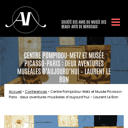
SOCIÉTÉ DES AMIS DU MUSÉE DES
BEAUX-ARTS DE BORDEAUX
CENTRE POMPIDOU-METZ ET MUSÉE
PICASSO-PARIS : DEUX AVENTURES
MUSÉALES D’AUJOURD’HUI – LAURENT LE
BON
Accueil
•
Conferences
•
Centre Pompidou-Metz et Musée Picasso-
Paris : deux aventures muséales d’aujourd’hui – Laurent Le Bon