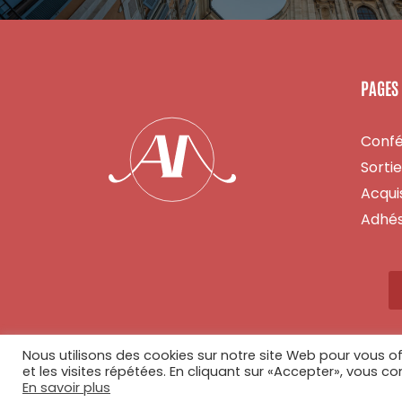
PAGES
Conf
Sorti
Acquis
Adhés
Nous utilisons des cookies sur notre site Web pour vous of
et les visites répétées. En cliquant sur «Accepter», vous co
En savoir plus
© Copyright 2026 - Tous droits réservés - Réalisé par