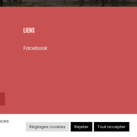
LIENS
Facebook
X
nces
Réglages cookies
Rejeter
Tout accepter