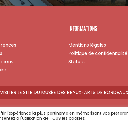
INFORMATIONS
érences
Mentions légales
es
Politique de confidentialité
itions
Statuts
ion
VISITER LE SITE DU MUSÉE DES BEAUX-ARTS DE BORDEAU
frir l'expérience la plus pertinente en mémorisant vos préfére
nsentez à l'utilisation de TOUS les cookies.
Athome Studio