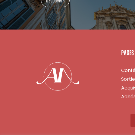
PAGES
Conf
Sorti
Acquis
Adhés