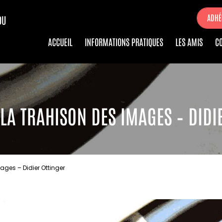
ADHÉ
DU
ACCUEIL
INFORMATIONS PRATIQUES
LES AMIS
C
 LA TRAHISON DES IMAGES – DIDI
mages – Didier Ottinger