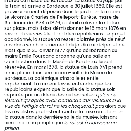
statue au musée de Bordeaux. La statue voyage par
le train et arrive à Bordeaux le 30 juillet 1869. Elle est
provisoirement déposée dans le jardin de la mairie.
Le vicomte Charles de Pelleport-Burète, maire de
Bordeaux de 1874 à 1876, souhaite élever la statue
sur place, mais il doit démissionner le 16 mars 1876 en
raison du succès électoral des républicains. Le projet
abandonné, la statue va rester cloîtrée près de neuf
ans dans son baraquement du jardin municipal et ce
n’est que le 26 janvier 1877 qu’une délibération du
maire Émile Fourcand ordonne qu’une salle en
construction dans le Musée de Bordeaux lui soit
réservée. En mars 1878, la statue de Louis XVI prend
enfin place dans une arrière-salle du Musée de
Bordeaux. La polémique s’installe et enfle
rapidement. La rumeur laisse entendre que les
républicains exigent que la salle de la statue soit
séparée par un rideau des autres salles
qu’on ne
lèverait qu’après avoir demandé aux visiteurs si la
vue de l’effigie du roi ne les choquerait pas
alors que
les royalistes protestent contre la mise en place de
la statue dans la dernière salle du musée, laissant
ainsi croire au peuple que
le roi est à nouveau en
prison
.