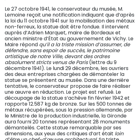
Le 27 octobre 1941, le conservateur du musée, M.
Lemoine reçoit une notification indiquant que d’après
la loi du 11 octobre 1941 sur la mobilisation des métaux
non-ferreux, la statue doit être fondue. Il intervient
auprès d’Adrien Marquet, maire de Bordeaux et
ancien ministre d’État au gouvernement de Vichy. Le
Maire répond
qu’il a la triste mission d’assumer, de
défendre, sans espoir de succès, le patrimoine
artistique de notre Ville, devant des ordres
absolument stricts venus de Paris
(lettre du 9
décembre 1941). Le lundi 29 décembre, les ouvriers
des deux entreprises chargées de démanteler la
statue se présentent au musée. Dans une dernière
tentative, le conservateur propose de faire réaliser
une œuvre en réduction. Le projet est refusé. Le
découpage de la statue s’achève fin février 1942 et
rapporte 12.587 kg de bronze. Sur les 500 tonnes de
métaux récupérées, sous la pression allemande, par
le Ministre de la production industrielle, la Gironde
aura fourni 20 tonnes représentant 28 monuments
démantelés. Cette statue remarquable par ses
dimensions, aux yeux des critiques d’art était
loin
d’être un chef-d’œuvre architectural
. Sa triste