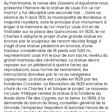
du Patrimoine, la revue des
Dossiers d’Aquitaine
nous
présente l’histoire de la statue de Louis XVI. Le roi-
martyr y fut décapité une seconde fois …. Dans sa
séance du 11 août 1821, la municipalité de Bordeaux, à
majorité royaliste, vote le principe d’un monument à
ériger à la mémoire du roi-martyr Louis XVI et de
l’installer sur la place des Quinconces. En 1825, le roi
Charles X adopte le projet d’une grande statue en
bronze par le sculpteur de renom Nicolas Raggi. Il
s’agit d’une statue pédestre en bronze, d’une
hauteur considérable de 18 pieds soit 5,83 m,
représentant Louis XVI le jour de son sacre, revêtu du
grand manteau des cérémonies. La statue devra
reposer sur un piédestal à quatre faces qui
reproduiront, sous forme de testament, les
instructions données par le roi au navigateur
Lapeyrouse. La statue est coulée en 1829 par les
fonderies Crozatier. La Révolution de 1830 entraîne la
chute du roi Charles X et bloque le projet. Le nouveau
roi Louis-Philippe remise la statue à la fonderie du
Roule dans l’île des Cygnes, sur la Seine. En 1869, à la
demande du baron du Bosq, conseiller général de la
Gironde, l’empereur Napoléon III autorise l’envoi de la