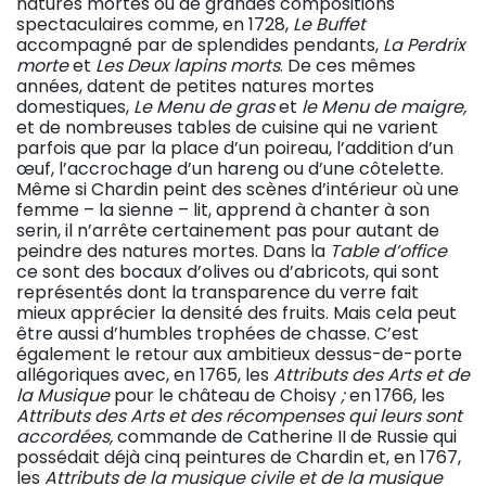
natures mortes ou de grandes compositions
spectaculaires comme, en 1728,
Le Buffet
accompagné par de splendides pendants,
La Perdrix
morte
et
Les Deux lapins morts
. De ces mêmes
années, datent de petites natures mortes
domestiques,
Le Menu de gras
et
le Menu de maigre,
et de nombreuses tables de cuisine qui ne varient
parfois que par la place d’un poireau, l’addition d’un
œuf, l’accrochage d’un hareng ou d’une côtelette.
Même si Chardin peint des scènes d’intérieur où une
femme – la sienne – lit, apprend à chanter à son
serin, il n’arrête certainement pas pour autant de
peindre des natures mortes. Dans la
Table d’office
ce sont des bocaux d’olives ou d’abricots, qui sont
représentés dont la transparence du verre fait
mieux apprécier la densité des fruits. Mais cela peut
être aussi d’humbles trophées de chasse. C’est
également le retour aux ambitieux dessus-de-porte
allégoriques avec, en 1765, les
Attributs des Arts et de
la Musique
pour le château de Choisy
;
en 1766, les
Attributs des Arts et des récompenses qui leurs sont
accordées,
commande de Catherine II de Russie qui
possédait déjà cinq peintures de Chardin et, en 1767,
les
Attributs de la musique civile et de la musique