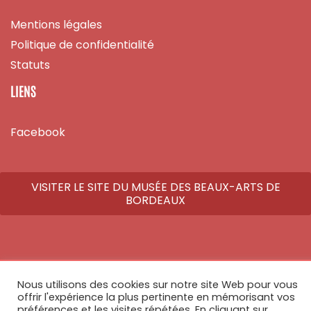
Mentions légales
Politique de confidentialité
Statuts
LIENS
Facebook
VISITER LE SITE DU MUSÉE DES BEAUX-ARTS DE
BORDEAUX
© Copyright 2026 - Tous droits réservés - Réalisé par
Athome Studio
Nous utilisons des cookies sur notre site Web pour vous
offrir l'expérience la plus pertinente en mémorisant vos
préférences et les visites répétées. En cliquant sur