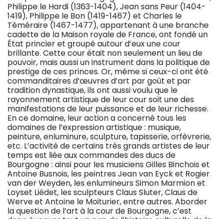
Philippe le Hardi (1363-1404), Jean sans Peur (1404-
1419), Philippe le Bon (1419-1467) et Charles le
Téméraire (1467-1477), appartenant à une branche
cadette de la Maison royale de France, ont fondé un
État princier et groupé autour d’eux une cour
brillante. Cette cour était non seulement un lieu de
pouvoir, mais aussi un instrument dans la politique de
prestige de ces princes. Or, même si ceux-ci ont été
commanditaires d’œuvres d’art par goût et par
tradition dynastique, ils ont aussi voulu que le
rayonnement artistique de leur cour soit une des
manifestations de leur puissance et de leur richesse.
En ce domaine, leur action a concerné tous les
domaines de l’expression artistique : musique,
peinture, enluminure, sculpture, tapisserie, orfèvrerie,
etc. L’activité de certains très grands artistes de leur
temps est liée aux commandes des ducs de
Bourgogne : ainsi pour les musiciens Gilles Binchois et
Antoine Busnois, les peintres Jean van Eyck et Rogier
van der Weyden, les enlumineurs Simon Marmion et
Loyset Liédet, les sculpteurs Claus Sluter, Claus de
Werve et Antoine le Moiturier, entre autres. Aborder
la question de l’art à la cour de Bourgogne, c’est