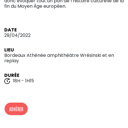
donc évoquer tout un pan de l’histoire culturelle de la
fin du Moyen Âge européen.
DATE
29/04/2022
LIEU
Bordeaux Athénée amphithéâtre Wrésinski et en
replay
DURÉE
18H - 1H15
ADHÉRER