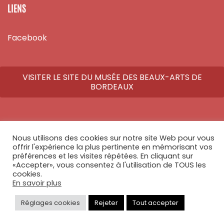
LIENS
Facebook
VISITER LE SITE DU MUSÉE DES BEAUX-ARTS DE
BORDEAUX
Nous utilisons des cookies sur notre site Web pour vous
© Copyright 2026 - Tous droits réservés - Réalisé par
Athome Studio
offrir l'expérience la plus pertinente en mémorisant vos
préférences et les visites répétées. En cliquant sur
«Accepter», vous consentez à l'utilisation de TOUS les
cookies.
En savoir plus
Réglages cookies
Rejeter
Tout accepter