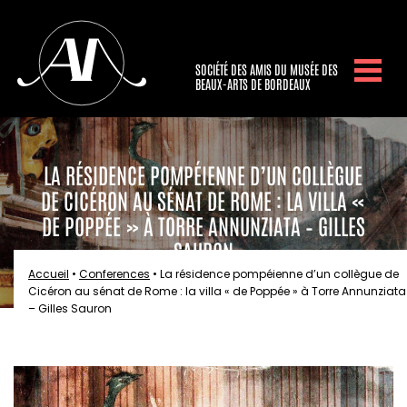
SOCIÉTÉ DES AMIS DU MUSÉE DES
BEAUX-ARTS DE BORDEAUX
LA RÉSIDENCE POMPÉIENNE D’UN COLLÈGUE
DE CICÉRON AU SÉNAT DE ROME : LA VILLA «
DE POPPÉE » À TORRE ANNUNZIATA – GILLES
SAURON
Accueil
•
Conferences
•
La résidence pompéienne d’un collègue de
Cicéron au sénat de Rome : la villa « de Poppée » à Torre Annunziata
– Gilles Sauron