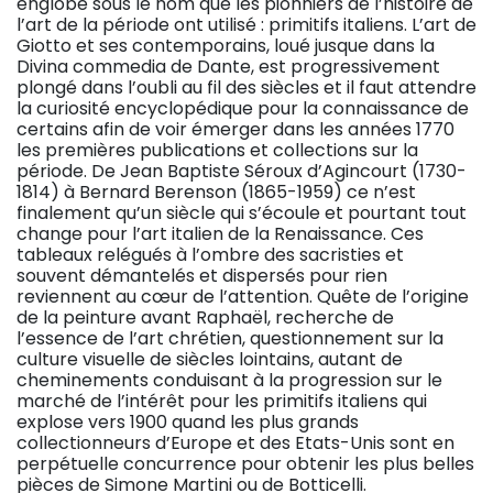
englobé sous le nom que les pionniers de l’histoire de
l’art de la période ont utilisé : primitifs italiens. L’art de
Giotto et ses contemporains, loué jusque dans la
Divina commedia de Dante, est progressivement
plongé dans l’oubli au fil des siècles et il faut attendre
la curiosité encyclopédique pour la connaissance de
certains afin de voir émerger dans les années 1770
les premières publications et collections sur la
période. De Jean Baptiste Séroux d’Agincourt (1730-
1814) à Bernard Berenson (1865-1959) ce n’est
finalement qu’un siècle qui s’écoule et pourtant tout
change pour l’art italien de la Renaissance. Ces
tableaux relégués à l’ombre des sacristies et
souvent démantelés et dispersés pour rien
reviennent au cœur de l’attention. Quête de l’origine
de la peinture avant Raphaël, recherche de
l’essence de l’art chrétien, questionnement sur la
culture visuelle de siècles lointains, autant de
cheminements conduisant à la progression sur le
marché de l’intérêt pour les primitifs italiens qui
explose vers 1900 quand les plus grands
collectionneurs d’Europe et des Etats-Unis sont en
perpétuelle concurrence pour obtenir les plus belles
pièces de Simone Martini ou de Botticelli.