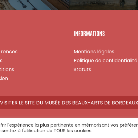
INFORMATIONS
érences
Mentions légales
es
Politique de confidentialité
itions
Statuts
ion
VISITER LE SITE DU MUSÉE DES BEAUX-ARTS DE BORDEAU
frir l'expérience la plus pertinente en mémorisant vos préfére
nsentez à l'utilisation de TOUS les cookies.
Athome Studio