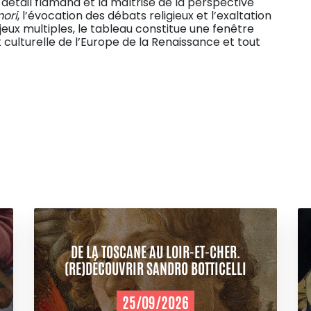
 détail flamand et la maîtrise de la perspective
ori
, l’évocation des débats religieux et l’exaltation
jeux multiples, le tableau constitue une fenêtre
et culturelle de l’Europe de la Renaissance et tout
DE LA TOSCANE AU LOIR-ET-CHER.
(RE)DÉCOUVRIR SANDRO BOTTICELLI
25/09/2026