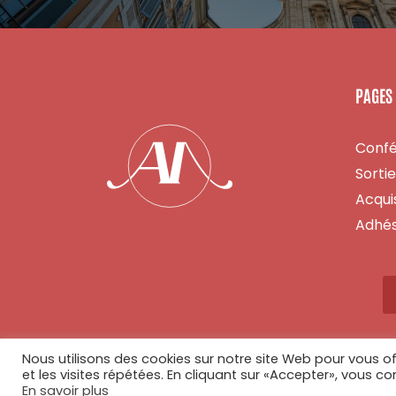
PAGES
Conf
Sorti
Acquis
Adhés
Nous utilisons des cookies sur notre site Web pour vous of
et les visites répétées. En cliquant sur «Accepter», vous co
En savoir plus
© Copyright 2026 - Tous droits réservés - Réalisé par