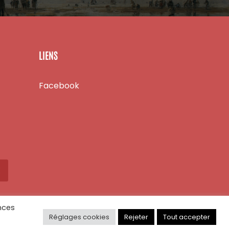
LIENS
Facebook
X
nces
Réglages cookies
Rejeter
Tout accepter