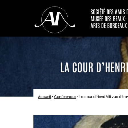
SOCIÉTÉ DES AMIS 
MUSÉE DES BEAUX-
ARTS DE BORDEAUX
LA COUR D’HENRI
Accueil
•
Conferences
•
La cour d’Henri VIII vue à tr