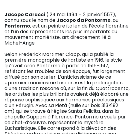
Jacopo Carucci
( 24 mai 1494 – 2 janvier1557),
connu sous le nom de
Jacopo da Pontormo
, ou
Pontormo
, est un peintre italien de l’école florentine
et l’un des représentants les plus importants du
mouvement maniériste, art directement lié à
Michel-Ange.
Selon Frederick Mortimer Clapp, qui a publié la
première monographie de l’artiste en 1916, le style
qu’avait créé Pontormo à partir de 1516-1517,
reflétant les troubles de son époque, fut largement
diffusé par son atelier. L’anticlassicisme de ce
« premier maniérisme toscan » est la prolongation
d’une tradition toscane où, sur la fin du Quattrocento,
les artistes les plus brillants avaient déjà élaboré une
réponse sophistiquée aux harmonies préclassiques
d’un Pérugin. Avec sa Pietà (huile sur bois 313×192
cm) qui se trouve à l’église Santa Felicita, dans la
chapelle Capponi à Florence, Pontormo a voulu par
ce chef-d’oeuvre, représenter le mystère
Eucharistique. Elle correspond à la dévotion des
Théatins, ordre religieux qui se distingue par son