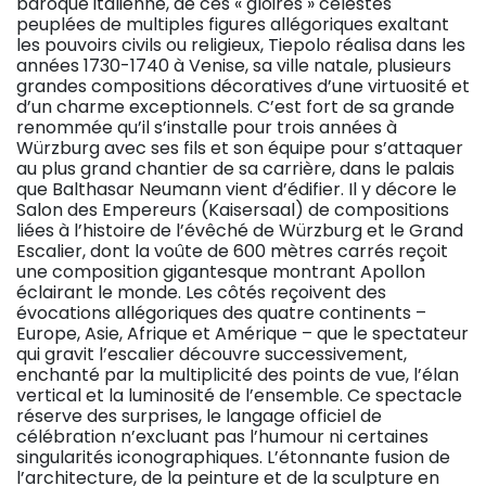
baroque italienne, de ces « gloires » célestes
peuplées de multiples figures allégoriques exaltant
les pouvoirs civils ou religieux, Tiepolo réalisa dans les
années 1730-1740 à Venise, sa ville natale, plusieurs
grandes compositions décoratives d’une virtuosité et
d’un charme exceptionnels. C’est fort de sa grande
renommée qu’il s’installe pour trois années à
Würzburg avec ses fils et son équipe pour s’attaquer
au plus grand chantier de sa carrière, dans le palais
que Balthasar Neumann vient d’édifier. Il y décore le
Salon des Empereurs (Kaisersaal) de compositions
liées à l’histoire de l’évêché de Würzburg et le Grand
Escalier, dont la voûte de 600 mètres carrés reçoit
une composition gigantesque montrant Apollon
éclairant le monde. Les côtés reçoivent des
évocations allégoriques des quatre continents –
Europe, Asie, Afrique et Amérique – que le spectateur
qui gravit l’escalier découvre successivement,
enchanté par la multiplicité des points de vue, l’élan
vertical et la luminosité de l’ensemble. Ce spectacle
réserve des surprises, le langage officiel de
célébration n’excluant pas l’humour ni certaines
singularités iconographiques. L’étonnante fusion de
l’architecture, de la peinture et de la sculpture en