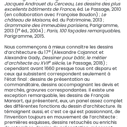
Jacques Androuet du Cerceau, Les dessins des plus
excellents bâtiments de France
, éd. Le Passage, 2010
(en collaboration avec Françoise Boudon) ;
Le
château de Maisons
, éd. du Patrimoine, 2013 ;
Grammaire des immeubles parisiens
, Parigramme,
e
2013 (1
éd., 2004) ;
Paris, 100 façades remarquables
,
Parigramme, 2015
.
Nous commençons à mieux connaître les dessins
e
d’architecture du 17
(Alexandre Cojannot et
Alexandre Gady,
Dessiner pour bâtir, le métier
e
d’architecte au XVII
siècle
, Le Passage, 2018) ;
cependant avant 1660 presque tous ont disparu et
ceux qui subsistent correspondent seulement à
l’état final : dessins de présentation au
commanditaire, dessins accompagnant les devis et
marchés, gravures correspondantes. Il existe une
exception remarquable, les dessins de François
Mansart, qui présentent, eux, un panel assez complet
des différentes fonctions du dessin d’architecture. Ils
témoignent aussi, et c’est ce qui est passionnant, de
l’invention toujours en mouvement de l’architecte :
premières esquisses, dessins retouchés ou enrichis