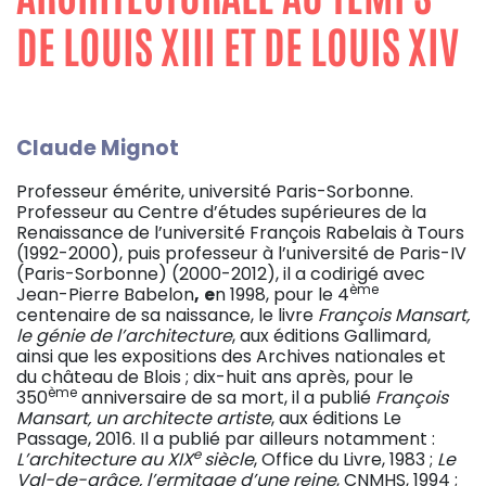
DE LOUIS XIII ET DE LOUIS XIV
Claude Mignot
Professeur émérite, université Paris-Sorbonne.
Professeur au Centre d’études supérieures de la
Renaissance de l’université François Rabelais à Tours
(1992-2000), puis professeur à l’université de Paris-IV
(Paris-Sorbonne) (2000-2012), il a codirigé avec
ème
Jean-Pierre Babelon
,
e
n 1998, pour le 4
centenaire de sa naissance, le livre
François Mansart,
le génie de l’architecture
, aux éditions Gallimard,
ainsi que les expositions des Archives nationales et
du château de Blois ; dix-huit ans après, pour le
ème
350
anniversaire de sa mort, il a publié
François
Mansart, un architecte artiste
, aux éditions Le
Passage, 2016. Il a publié par ailleurs notamment :
e
L’architecture au XIX
siècle
, Office du Livre, 1983 ;
Le
Val-de-grâce, l’ermitage d’une reine
, CNMHS, 1994 ;