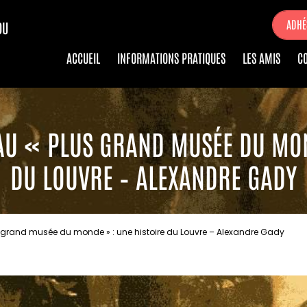
ADHÉ
DU
ACCUEIL
INFORMATIONS PRATIQUES
LES AMIS
C
 AU « PLUS GRAND MUSÉE DU MON
DU LOUVRE – ALEXANDRE GADY
s grand musée du monde » : une histoire du Louvre – Alexandre Gady