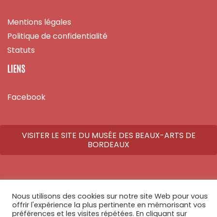
Mentions légales
Politique de confidentialité
Statuts
LIENS
Facebook
VISITER LE SITE DU MUSÉE DES BEAUX-ARTS DE
BORDEAUX
Nous utilisons des cookies sur notre site Web pour vous
© Copyright 2026 - Tous droits réservés - Réalisé par
Athome Studio
offrir l'expérience la plus pertinente en mémorisant vos
préférences et les visites répétées. En cliquant sur