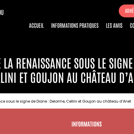
ADHÉ
DU
ACCUEIL
INFORMATIONS PRATIQUES
LES AMIS
C
LA RENAISSANCE SOUS LE SIGNE
LLINI ET GOUJON AU CHÂTEAU D’A
e sous le signe de Diane : Delorme, Cellini et Goujon au château d’Anet
INFORMATIONS